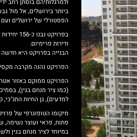
ולמרגלותיהם בוסתן רחב יד
ביותר בירושלים, אל מול ג
הפסטורלי של ירושלים ועם 
ודירות פרימיום.
הבנייה בפרויקט היא חדשה ו
הפרויקט נהנה מקרבה מקסימא
הפרויקט ממוקם באזור אטרקט
(כמו ציר מנחם בגין), בסמיכ
למדעים), גן החיות התנ"כי, ק
מיקומו הטופוגרפי של פרוי
פתוח, פראי ועוצר נשימה, של
במיוחד לציר מנחם בגין ולש