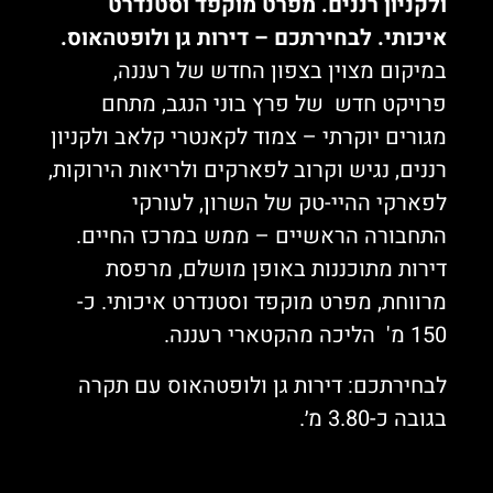
ולקניון רננים. מפרט מוקפד וסטנדרט
איכותי. לבחירתכם – דירות גן ולופטהאוס.
במיקום מצוין בצפון החדש של רעננה,
פרויקט חדש של פרץ בוני הנגב, מתחם
מגורים יוקרתי – צמוד לקאנטרי קלאב ולקניון
רננים, נגיש וקרוב לפארקים ולריאות הירוקות,
לפארקי ההיי-טק של השרון, לעורקי
התחבורה הראשיים – ממש במרכז החיים.
דירות מתוכננות באופן מושלם, מרפסת
מרווחת, מפרט מוקפד וסטנדרט איכותי.
כ-
150 מ' הליכה מהקטארי רעננה.
לבחירתכם: דירות גן ולופטהאוס עם תקרה
בגובה כ-3.80 מ׳.